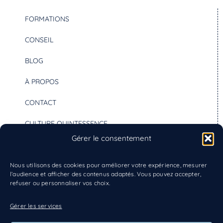
FORMATIONS
CONSEIL
BLOG
À PROPOS
CONTACT
CULTURE QUINTESSENCE
Gérer le consentement
Nous utilisons des cookies pour améliorer votre expérience, mesurer
06 60 08 46 16
l’audience et afficher des contenus adaptés. Vous pouvez accepter,
refuser ou personnaliser vos choix.
contact@noelienottet.com
Gérer les services